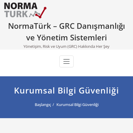
Skip
to
content
NormaTürk – GRC Danışmanlığı
ve Yönetim Sistemleri
Yönetişim, Risk ve Uyum (GRC) Hakkında Her Şey
Kurumsal Bilgi Güvenliği
Başlangıç
Kurumsal Bilgi Güvenliği